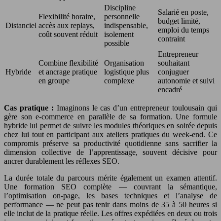
Discipline
Salarié en poste,
Flexibilité horaire,
personnelle
budget limité,
Distanciel
accès aux replays,
indispensable,
emploi du temps
coût souvent réduit
isolement
contraint
possible
Entrepreneur
Combine flexibilité
Organisation
souhaitant
Hybride
et ancrage pratique
logistique plus
conjuguer
en groupe
complexe
autonomie et suivi
encadré
Cas pratique :
Imaginons le cas d’un entrepreneur toulousain qui
gère son e-commerce en parallèle de sa formation. Une formule
hybride lui permet de suivre les modules théoriques en soirée depuis
chez lui tout en participant aux ateliers pratiques du week-end. Ce
compromis préserve sa productivité quotidienne sans sacrifier la
dimension collective de l’apprentissage, souvent décisive pour
ancrer durablement les réflexes SEO.
La durée totale du parcours mérite également un examen attentif.
Une formation SEO complète — couvrant la sémantique,
l’optimisation on-page, les bases techniques et l’analyse de
performance — ne peut pas tenir dans moins de 35 à 50 heures si
elle inclut de la pratique réelle. Les offres expédiées en deux ou trois