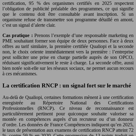
certification, 95 % des organismes certifiés en 2025 respectent
l’obligation de publicité préalable des programmes, ce qui signifie
que le contenu doit être consultable avant inscription. Si un
organisme refuse de transmettre son programme détaillé en amont,
c’est un signal d’alerte clair.
Cas pratique :
Prenons l’exemple d’une responsable marketing en
PME souhaitant former son équipe de deux personnes. Face à deux
offres au tarif similaire, la première certifiée Qualiopi et la seconde
non, le choix oriente immédiatement vers la première : l’entreprise
peut solliciter une prise en charge partielle auprès de son OPCO,
réduisant significativement le reste à charge. La seconde offre, aussi
bien notée soit-elle sur les réseaux sociaux, ne permet aucun recours
à ces mécanismes.
La certification RNCP : un signal fort sur le marché
Au-delà de Qualiopi, certaines formations mènent à une certification
enregistrée au Répertoire National des Certifications
Professionnelles (RNCP). Ce niveau de reconnaissance est
particulièrement pertinent pour quiconque souhaite valoriser sa
montée en compétences auprès d’un recruteur ou d’un donneur
d’ordre. Les données de France Compétences indiquent qu’en 2025,
le taux de présentation aux examens de certification RNCP atteint 72
%, contre 59 % en 2020. Cette progression de 13 points traduit un