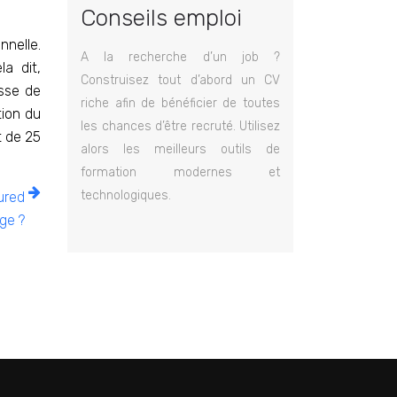
Conseils emploi
nnelle.
A la recherche d’un job ?
la dit,
Construisez tout d’abord un CV
asse de
riche afin de bénéficier de toutes
tion du
les chances d’être recruté. Utilisez
t de 25
alors les meilleurs outils de
formation modernes et
technologiques.
ured
ge ?